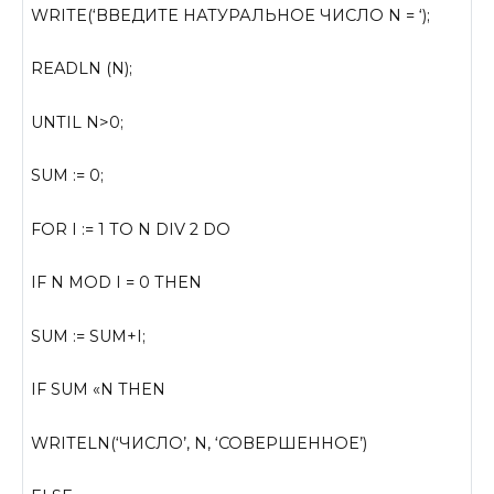
WRITE(‘ВВЕДИТЕ НАТУРАЛЬНОЕ ЧИСЛО N = ‘);
READLN (N);
UNTIL N>0;
SUM := 0;
FOR I := 1 TO N DIV 2 DO
IF N MOD I = 0 THEN
SUM := SUM+I;
IF SUM «N THEN
WRITELN(‘ЧИСЛО’, N, ‘СОВЕРШЕННОЕ’)