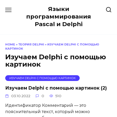
Перейти
Языки
к
содержанию
программирования
Pascal и Delphi
HOME
»
ТЕОРИЯ DELPHI
»
ИЗУЧАЕМ DELPHI С ПОМОЩЬЮ
КАРТИНОК
Изучаем Delphi с помощью
картинок
ИЗУЧАЕМ DELPHI С ПОМОЩЬЮ КАРТИНОК
Изучаем Delphi с помощью картинок (2)
03.10.2022
0
510
Идентификатор Комментарий — это
пояснительный текст, который можно