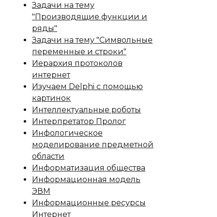
Задачи на тему
"Производящие функции и
ряды"
Задачи на тему "Символьные
переменные и строки"
Иерархия протоколов
интернет
Изучаем Delphi с помощью
картинок
Интеллектуальные роботы
Интерпретатор Пролог
Инфологическое
моделирование предметной
области
Информатизация общества
Информационная модель
ЭВМ
Информационные ресурсы
Интернет