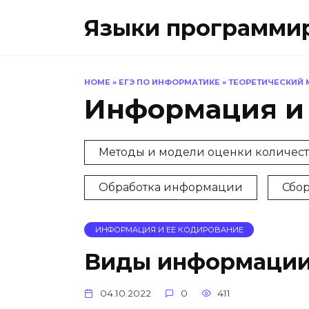
Перейти
Языки программиро
к
содержанию
HOME
»
ЕГЭ ПО ИНФОРМАТИКЕ
»
ТЕОРЕТИЧЕСКИЙ 
Информация и 
Методы и модели оценки количес
Обработка информации
Сбо
ИНФОРМАЦИЯ И ЕЕ КОДИРОВАНИЕ
Виды информаци
04.10.2022
0
411