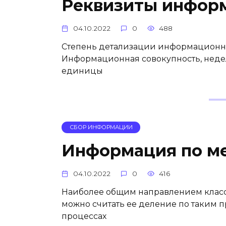
Реквизиты инфор
04.10.2022
0
488
Степень детализации информационны
Информационная совокупность, неде
единицы
СБОР ИНФОРМАЦИИ
Информация по ме
04.10.2022
0
416
Наиболее общим направлением кла
можно считать ее деление по таким п
процессах