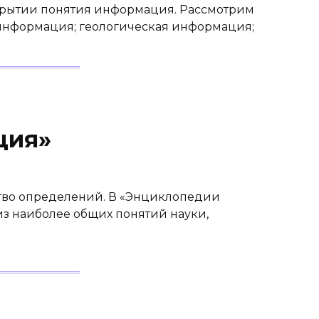
крытии понятия информация. Рассмотрим
информация; геологическая информация;
ция»
тво определений. В «Энцик­лопедии
з наиболее общих понятий науки,