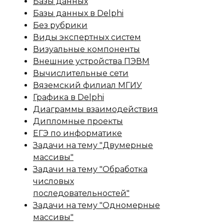
Базы данных
Базы данных в Delphi
Без рубрики
Виды экспертных систем
Визуальные компоненты
Внешние устройства ПЭВМ
Вычислительные сети
Вяземский филиал МГИУ
Графика в Delphi
Диаграммы взаимодействия
Дипломные проекты
ЕГЭ по информатике
Задачи на тему "Двумерные
массивы"
Задачи на тему "Обработка
числовых
последовательностей"
Задачи на тему "Одномерные
массивы"