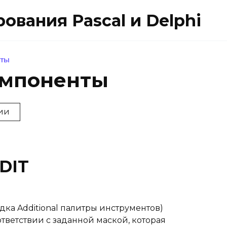
вания Pascal и Delphi
НТЫ
омпоненты
ии
DIT
адка Additional палитры инструментов)
тветствии с заданной маской, которая