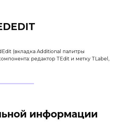
EDEDIT
Edit (вкладка Additional палитры
омпонента: редактор TEdit и метку TLabel,
льной информации