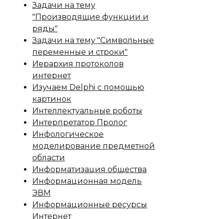
Задачи на тему
"Производящие функции и
ряды"
Задачи на тему "Символьные
переменные и строки"
Иерархия протоколов
интернет
Изучаем Delphi с помощью
картинок
Интеллектуальные роботы
Интерпретатор Пролог
Инфологическое
моделирование предметной
области
Информатизация общества
Информационная модель
ЭВМ
Информационные ресурсы
Интернет