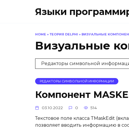
Перейти
Языки программиро
к
содержанию
HOME
»
ТЕОРИЯ DELPHI
»
ВИЗУАЛЬНЫЕ КОМПОНЕ
Визуальные к
Редакторы символьной информац
РЕДАКТОРЫ СИМВОЛЬНОЙ ИНФОРМАЦИИ
Компонент MASKE
03.10.2022
0
514
Текстовое поле класса TMaskEdit (вкл
позволяет вводить информацию в соо