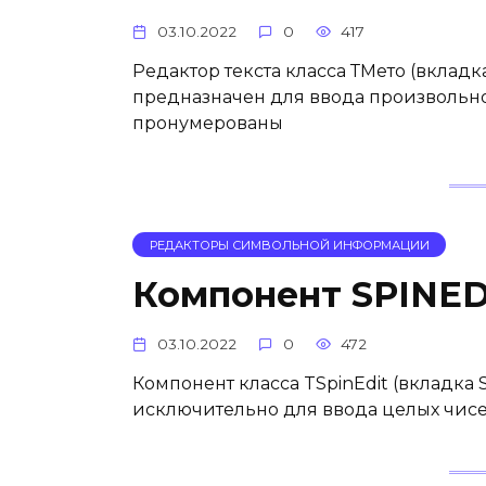
03.10.2022
0
417
Редактор текста класса ТМето (вклад
предназначен для ввода произвольног
пронумерованы
РЕДАКТОРЫ СИМВОЛЬНОЙ ИНФОРМАЦИИ
Компонент SPINED
03.10.2022
0
472
Компонент класса TSpinEdit (вкладка
исключительно для ввода целых чисе