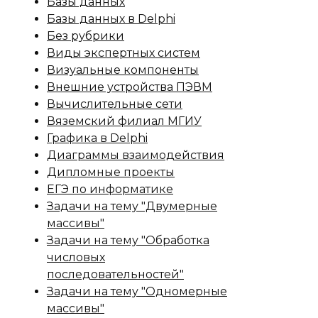
Базы данных
Базы данных в Delphi
Без рубрики
Виды экспертных систем
Визуальные компоненты
Внешние устройства ПЭВМ
Вычислительные сети
Вяземский филиал МГИУ
Графика в Delphi
Диаграммы взаимодействия
Дипломные проекты
ЕГЭ по информатике
Задачи на тему "Двумерные
массивы"
Задачи на тему "Обработка
числовых
последовательностей"
Задачи на тему "Одномерные
массивы"