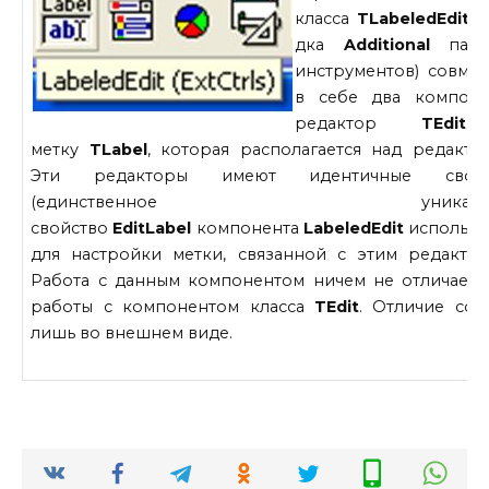
класса
TLabeledEdit
(
дка
Additional
пали
инструментов) совме
в себе два компоне
редактор
TEdit
метку
TLabel
, которая располагается над редакто
Эти редакторы имеют идентичные свойс
(единственное уникальн
свойство
EditLabel
компонента
LabeledEdit
использу
для настройки метки, связанной с этим редактор
Работа с данным компонентом ничем не отличаетс
работы с компонентом класса
TEdit
. Отличие сос
лишь во внешнем виде.