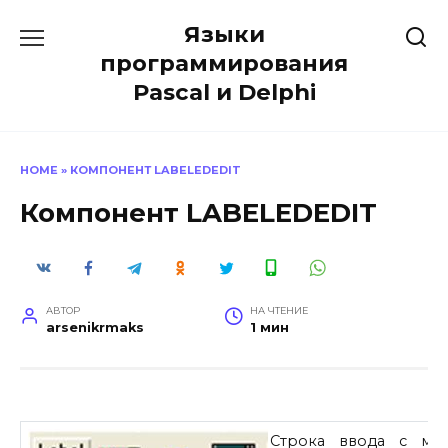
Перейти
Языки
к
содержанию
программирования
Pascal и Delphi
HOME
»
КОМПОНЕНТ LABELEDEDIT
Компонент LABELEDEDIT
АВТОР
НА ЧТЕНИЕ
arsenikrmaks
1 мин
Строка ввода с мет