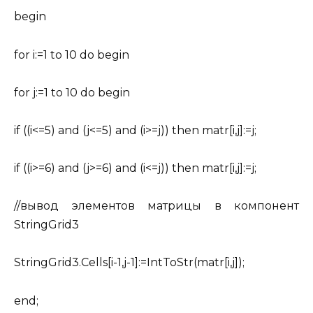
begin
for i:=1 to 10 do begin
for j:=1 to 10 do begin
if ((i<=5) and (j<=5) and (i>=j)) then matr[i,j]:=j;
if ((i>=6) and (j>=6) and (i<=j)) then matr[i,j]:=j;
//вывод элементов матрицы в компонент
StringGrid3
StringGrid3.Cells[i-1,j-1]:=IntToStr(matr[i,j]);
end;