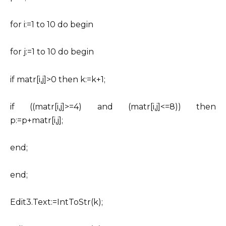
for i:=1 to 10 do begin
for j:=1 to 10 do begin
if matr[i,j]>0 then k:=k+1;
if ((matr[i,j]>=4) and (matr[i,j]<=8)) then
p:=p+matr[i,j];
end;
end;
Edit3.Text:=IntToStr(k);