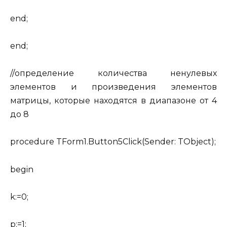
end;
end;
//определение количества ненулевых
элементов и произведения элементов
матрицы, которые находятся в диапазоне от 4
до 8
procedure TForm1.Button5Click(Sender: TObject);
begin
k:=0;
p:=1;