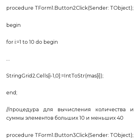
procedure TForm1.Button2Click(Sender: TObject);
begin
for i:=1 to 10 do begin
…
StringGrid2.Cells[i-1,0]:=IntToStr(mas[i]);
end;
//процедура для вычисления количества и
суммы элементов больших 10 и меньших 40
procedure TForm1.Button3Click(Sender: TObject);