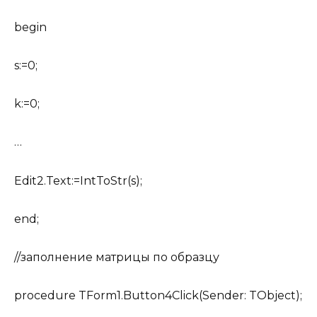
begin
s:=0;
k:=0;
…
Edit2.Text:=IntToStr(s);
end;
//заполнение матрицы по образцу
procedure TForm1.Button4Click(Sender: TObject);