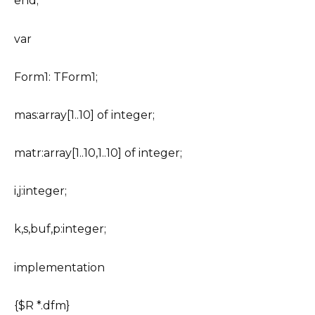
end;
var
Form1: TForm1;
mas:array[1..10] of integer;
matr:array[1..10,1..10] of integer;
i,j:integer;
k,s,buf,p:integer;
implementation
{$R *.dfm}