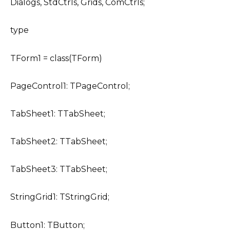
Dialogs, StdCtrls, Grids, ComCtrls;
type
TForm1 = class(TForm)
PageControl1: TPageControl;
TabSheet1: TTabSheet;
TabSheet2: TTabSheet;
TabSheet3: TTabSheet;
StringGrid1: TStringGrid;
Button1: TButton;