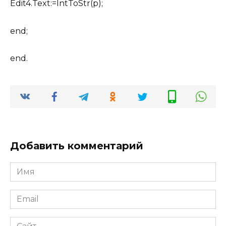
Edit4.Text:=IntToStr(p);
end;
end.
Добавить комментарий
Имя
*
Email
*
Сайт