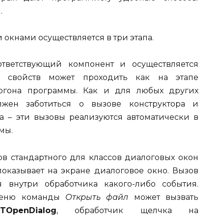
.
окнами осуществляется в три этапа.
тветствующий компонент и осуществляется
ка свойств может проходить как на этапе
рогона программы. Как и для любых других
лжен заботиться о вызове конструктора и
на – эти вызовы реализуются автоматически в
мы.
ов стандартного для классов диалоговых окон
показывает на экране диалоговое окно. Вызов
я внутри обработчика какого-либо события.
 меню команды
Открыть файл
может вызвать
а
TOpenDialog
, обработчик щелчка на