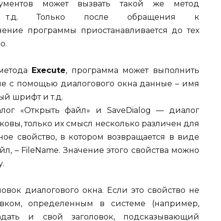
ментов может вызвать такой же метод
д. Только после обращения к
ние программы приостанавливается до тех
о.
 метода
Execute
, программа может выполнить
ные с помощью диалогового окна данные – имя
й шрифт и т.д.
лог «Открыть файл» и SaveDialog — диалог
ковы, только их смысл несколько различен для
ное свойство, в котором возвращается в виде
л, – FileName. Значение этого свойства можно
.
оловок диалогового окна. Если это свойство не
овком, определенным в системе (например,
адать и свой заголовок, подсказывающий