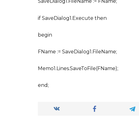
SaveDialog1.FileName := FName;
if SaveDialog1.Execute then
begin
FName := SaveDialog1.FileName;
Memo1.Lines.SaveToFile(FName);
end;