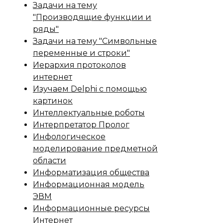
Задачи на тему
"Производящие функции и
ряды"
Задачи на тему "Символьные
переменные и строки"
Иерархия протоколов
интернет
Изучаем Delphi с помощью
картинок
Интеллектуальные роботы
Интерпретатор Пролог
Инфологическое
моделирование предметной
области
Информатизация общества
Информационная модель
ЭВМ
Информационные ресурсы
Интернет