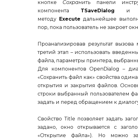
кнопке
Сохранить
панели инстру
компонента
TSaveDialog
и т.
методу
Execute
дальнейшее выполне
пор, пока пользователь не закроет окн
Проанализировав результат вызова
третий этап – использовать введен
файла, параметры принтера, выбранны
Для компонентов OpenDialog – диа
«Сохранить файл как» свойства одина
открытия и закрытия файлов. Основ
строки выбранный пользователем фай
задать и перед обращением к диалогу
Свойство Title позволяет задать заг
задано, окно открывается с загол
«Открытие файла»). Но можно з