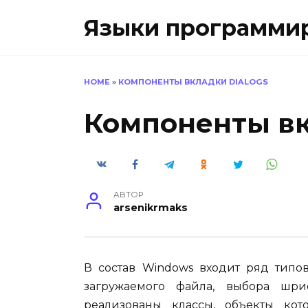
Перейти
Языки программиро
к
содержанию
HOME
»
КОМПОНЕНТЫ ВКЛАДКИ DIALOGS
Компоненты вк
АВТОР
arsenikrmaks
В состав Windows входит ряд типов
загружаемого файла, выбора шри
реализованы классы, объекты ко