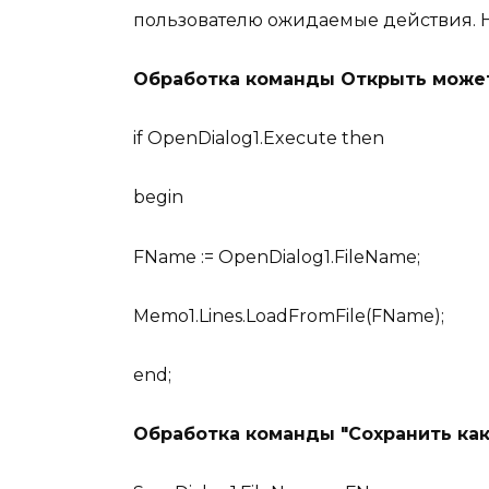
пользователю ожидаемые действия. Н
Обработка команды Открыть может
if OpenDialog1.Execute then
begin
FName := OpenDialog1.FileName;
Memo1.Lines.LoadFromFile(FName);
end;
Обработка команды
Сохранить ка