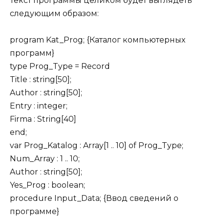
Текст программы целиком будет выглядеть
следующим образом:
program Kat_Prog; {Каталог компьютерных
программ}
type Prog_Type = Record
Title : string[50];
Author : string[50];
Entry : integer;
Firma : String[40]
end;
var Prog_Katalog : Array[1 .. 10] of Prog_Type;
Num_Array : 1 .. 10;
Author : string[50];
Yes_Prog : boolean;
procedure Input_Data; {Ввод сведений о
программе}