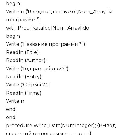
begin
Writeln (‘Введите данные о ‘,Num_Array,’-й
программе :’);
with Prog_Katalog[Num_Array] do
begin
Write (‘Название программы? ‘);
Readln (Title);
Readln (Author);
Write (‘Год разработки? ‘);
Readln (Entry);
Write (‘Фирма ? ‘);
Readln (Firma);
Writeln
end;
end;
procedure Write_Data(Num:integer); {Вывод
сведений о программе на экран}