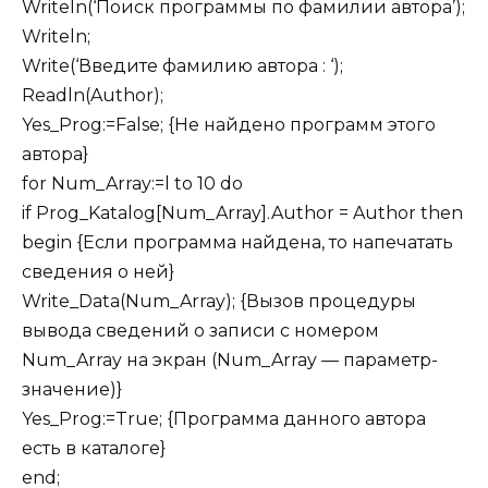
Writeln(‘Поиск программы по фамилии автора’);
Writeln;
Write(‘Введите фамилию автора : ‘);
Readln(Author);
Yes_Prog:=False; {He найдено программ этого
автора}
for Num_Array:=l to 10 do
if Prog_Katalog[Num_Array].Author = Author then
begin {Если программа найдена, то напечатать
сведения о ней}
Write_Data(Num_Array); {Вызов процедуры
вывода сведений о записи с номером
Num_Array на экран (Num_Array — параметр-
значение)}
Yes_Prog:=True; {Программа данного автора
есть в каталоге}
end;