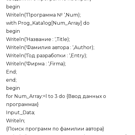
begin
Writeln(‘Программа № ‘,Num);
with Prog_Kata1og[Num_Array] do
begin
Writeln(‘Название : ‘,Title);
Writeln(‘Фамилия автора : ‘,Author);
Writeln(‘Год разработки : ‘,Entry);
Writeln(‘Фирма : ‘,Firma);
End;
end;
begin
for Num_Array:=l to 3 do {Ввод данных о
программах}
Input_Data;
Writeln;
{Поиск программ по фамилии автора}