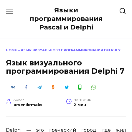
Перейти
Языки
к
содержанию
программирования
Pascal и Delphi
HOME
»
ЯЗЫК ВИЗУАЛЬНОГО ПРОГРАММИРОВАНИЯ DELPHI 7
Язык визуального
программирования Delphi 7
АВТОР
НА ЧТЕНИЕ
arsenikrmaks
2 мин
Delphi — это греческий город, где жил