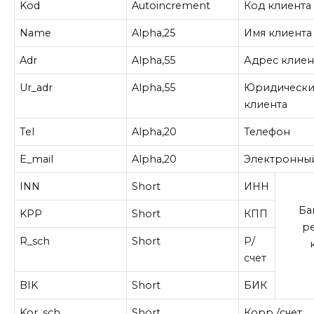
Kod
Autoincrement
Код клиента
Name
Alpha,25
Имя клиента
Adr
Alpha,55
Адрес клиен
Ur_adr
Alpha,55
Юридически
клиента
Tel
Alpha,20
Телефон
E_mail
Alpha,20
Электронны
INN
Short
ИНН
Ба
KPP
Short
КПП
р
R_sch
Short
Р/
счет
BIK
Short
БИК
Kor_sch
Short
Корр./счет