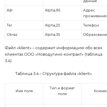
данные
Adr
Alpha,95
Адрес
проживания
Tel
Alpha,20
Телефон
Obraz
Alpha,35
Образовани
Файл «klient» – содержит информацию обо всех
клиентах ООО «Новодугино-контракт» (таблица
3.4)
Таблица 3.4 – Структура файла «klient»
Тип и формат
Имя поля
Комме
поля