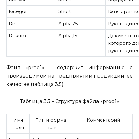
Kategor
Short
Категория к
Dir
Alpha,25
Руководите
Dokum
Alpha,15
Документ, н
которого де
руководите
Файл «prod1» – содержит информацию о
производимой на предприятии продукции, ее
качестве (таблица 3.5).
Таблица 3.5 – Структура файла «prod1»
Имя
Тип и формат
Комментарий
поля
поля