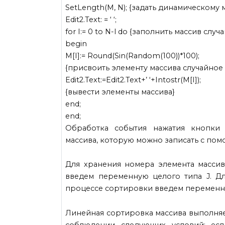
SetLength(M, N); {задать динамическому 
Edit2.Text: = ‘ ‘;
for I:= 0 to N-l do {заполнить массив сл
begin
M[I]:= Round(Sin(Random(100))*100);
{присвоить элементу массива случайное
Edit2.Text:=Edit2.Text+’ ‘+Intostr(M[I]);
{вывести элементы массива}
end;
end;
Обработка события нажатия кнопки 
массива, которую можно записать с пом
Для хранения номера элемента массив
введем переменную целого типа J. Д
процессе сортировки введем переменн
Линейная сортировка массива выполняе
соблюдении следующих условий: есл