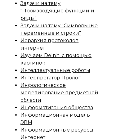
Задачи на тему
"Производящие функции и
ряды"
Задачи на тему "Символьные
переменные и строки"
Иерархия протоколов
интернет
Изучаем Delphi с помощью
картинок
Интеллектуальные роботы
Интерпретатор Пролог
Инфологическое
моделирование предметной
области
Информатизация общества
Информационная модель
ЭВМ
Информационные ресурсы
Интернет