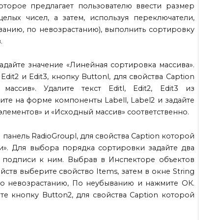
торое предлагает пользователю ввести размер
елых чисел, а затем, используя переключатели,
ванию, по невозрастанию), выполнить сортировку
.
задайте значение «Линейная сортировка массива».
dit2 и Edit3, кнопку Buttonl, для свойства Caption
ассив». Удалите текст Editl, Edit2, Edit3 из
те на форме компоненты Labell, Label2 и задайте
 элементов» и «Исходный массив» соответственно.
 панель RadioGroupl, для свойства Caption которой
и». Для выбора порядка сортировки задайте два
и подписи к ним. Выбрав в Инспекторе объектов
йств выберите свойство Items, затем в окне String
: По невозрастанию, По неубыванию и нажмите ОК.
те кнопку Button2, для свойства Caption которой