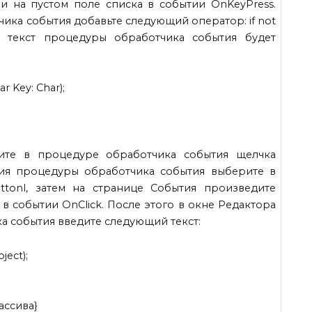
 на пустом поле списка в событии OnKeyPress.
чика события добавьте следующий оператор: if not
олный текст процедуры обработчика события будет
r Key: Char);
ите в процедуре обработчика события щелчка
ния процедуры обработчика события выберите в
ttonl, затем на странице События произведите
в событии OnClick. После этого в окне Редактора
а события введите следующий текст:
ject);
массива}