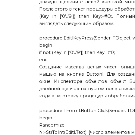
дважды щелкните левой кнопкой мыши
После этого в текст процедуры обработ
(Key in [‘0’..’9′]) then Key:=#O;. П
выглядеть следующим образом:
procedure EditlKeyPress(Sender: TObject; va
begin
if not (Key in [‘0’..’9′]) then Key:=#0;
end;
Создание массива целых чисел опиш
мышью на кнопке Buttonl. Для созда
окне Инспектора объектов объект Bu
двойной щелчок на пустом поле списка 
кода в заготовку процедуры обработчик
procedure TForml.ButtonlClick(Sender: TOb
begin
Randomize;
N:=StrToInt(Editl.Text); {число элементов 