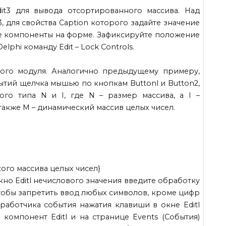
it3 для вывода отсортированного массива. Над
3, для свойства Caption которого задайте значение
е компоненты на форме. Зафиксируйте положение
phi команду Edit – Lock Controls.
ого модуля. Аналогично предыдущему примеру,
ытий щелчка мышью по кнопкам Buttonl и Button2,
го типа N и I, где N – размер массива, а I –
также М – динамический массив целых чисел.
ского массива целых чисел}
но Editl нечислового значения введите обработку
 чтобы запретить ввод любых символов, кроме цифр
работчика события нажатия клавиши в окне Editl
компонент Editl и на странице Events (События)