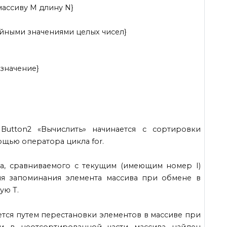
массиву М длину N}
учайными значениями целых чисел}
 значение}
Button2 «Вычислить» начинается с сортировки
ощью оператора цикла for.
а, сравниваемого с текущим (имеющим номер I)
ля запоминания элемента массива при обмене в
ую Т.
тся путем перестановки элементов в массиве при
и в неотсортированной части массива найден