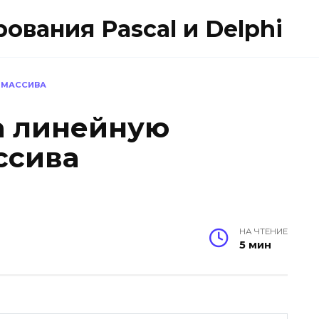
вания Pascal и Delphi
 МАССИВА
а линейную
ссива
НА ЧТЕНИЕ
5 мин