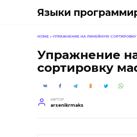
Перейти
Языки программиро
к
содержанию
HOME
»
УПРАЖНЕНИЕ НА ЛИНЕЙНУЮ СОРТИРОВКУ
Упражнение н
сортировку ма
АВТОР
arsenikrmaks