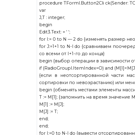
procedure TForml.Button2Cli ck(Sender: TO
var
J,T : integer;
begin
Edit3.Text: = ‘ ‘;
for I:= 0 to N — 2 do {изменять размер 
for J:=1+1 to N-l do {сравниваем пооче
со всеми от I+1-го до конца}
begin {выбор операции в зависимости от
if (RadioGroupl.ItemIndex=O) and (M[I]<M[J
{если в неотсортированной части мас
сортировки по невозрастанию) или мень
begin {обменять местами элементы масс
Т := М[1]; {запомнить на время значение М
М[1] := M[J];
M[J] := T;
end;
end;
for I:=0 to N-l do {вывести отсортирован