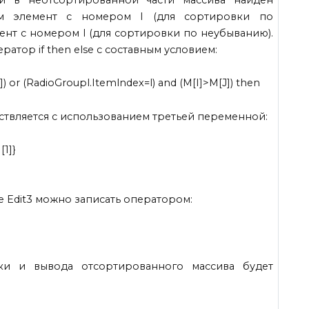
м элемент с номером I (для сортировки по
ент с номером I (для сортировки по неубыванию).
тор if then else с составным условием:
]) or (RadioGroupl.Itemlndex=l) and (M[I]>M[J]) then
ствляется с использованием третьей переменной:
[1]}
 Edit3 можно записать оператором:
ки и вывода отсортированного массива будет