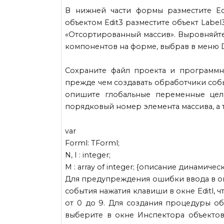
В нижней части формы разместите Ed
объектом Edit3 разместите объект Label
«Отсортированный массив». Выровняйт
компонентов на форме, выбрав в меню Del
Сохраните файл проекта и программн
прежде чем создавать обработчики соб
опишите глобальные переменные цело
порядковый номер элемента массива, а 
var
Forml: TForml;
N, I : integer;
M : array of integer; {описание динамиче
Для предупреждения ошибки ввода в ок
события нажатия клавиши в окне Editl,
от 0 до 9. Для создания процедуры об
выберите в окне Инспектора объектов 