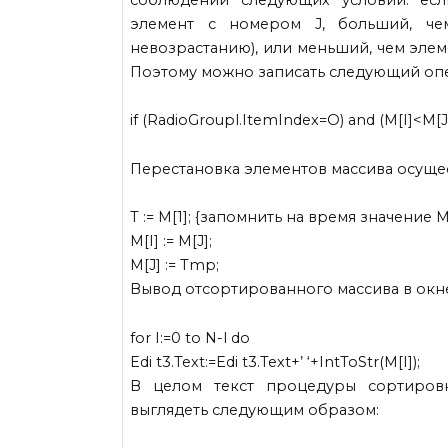
элемент с номером J, больший, че
невозрастанию), или меньший, чем элем
Поэтому можно записать следующий опера
if (RadioGroupl.ItemIndex=O) and (M[I]<M[J
Перестановка элементов массива осуще
Т := М[1]; {запомнить на время значение М
M[I] := M[J];
M[J] := Tmp;
Вывод отсортированного массива в окне
for I:=0 to N-l do
Edi t3.Text:=Edi t3.Text+’ ‘+IntToStr(M[I]);
В целом текст процедуры сортиров
выглядеть следующим образом: