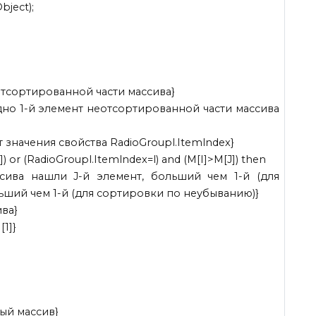
bject);
неотсортированной части массива}
редно 1-й элемент неотсортированной части массива
 значения свойства RadioGroupl.Itemlndex}
]) or (RadioGroupl.Itemlndex=l) and (M[I]>M[J]) then
сива нашли J-й элемент, больший чем 1-й (для
ший чем 1-й (для сортировки по неубыванию)}
ива}
[1]}
ный массив}