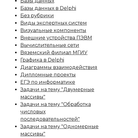
Базы данных
Базы данных в Delphi
Без рубрики
Виды экспертных систем
Визуальные компоненты
Внешние устройства ПЭВМ
Вычислительные сети
Вяземский филиал МГИУ
Графика в Delphi
Диаграммы взаимодействия
Дипломные проекты
ЕГЭ по информатике
Задачи на тему "Двумерные
массивы"
Задачи на тему "Обработка
числовых
последовательностей"
Задачи на тему "Одномерные
массивы"