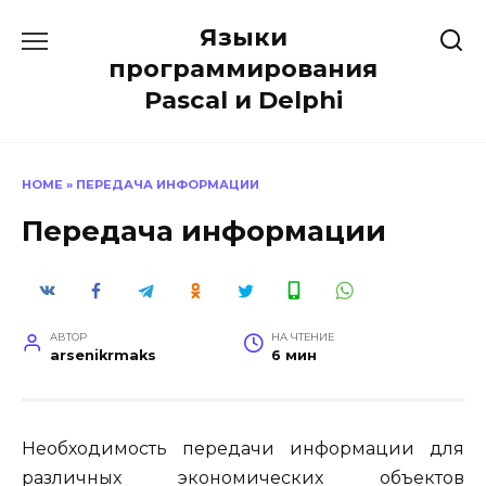
Перейти
Языки
к
содержанию
программирования
Pascal и Delphi
HOME
»
ПЕРЕДАЧА ИНФОРМАЦИИ
Передача информации
АВТОР
НА ЧТЕНИЕ
arsenikrmaks
6 мин
Необходимость передачи информации для
различных экономиче­ских объектов