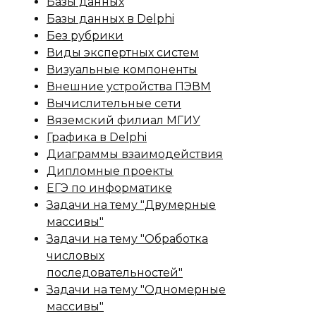
Базы данных
Базы данных в Delphi
Без рубрики
Виды экспертных систем
Визуальные компоненты
Внешние устройства ПЭВМ
Вычислительные сети
Вяземский филиал МГИУ
Графика в Delphi
Диаграммы взаимодействия
Дипломные проекты
ЕГЭ по информатике
Задачи на тему "Двумерные
массивы"
Задачи на тему "Обработка
числовых
последовательностей"
Задачи на тему "Одномерные
массивы"