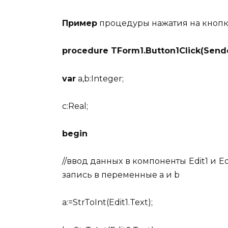
Пример
процедуры нажатия на кноп
procedure TForm1.Button1Click(Sende
var
a,b:Integer;
c:Real;
begin
//ввод данных в компоненты Edit1 и E
запись в переменные a и b
a:=StrToInt(Edit1.Text);