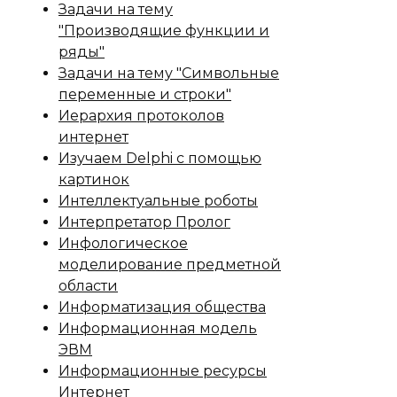
Задачи на тему
"Производящие функции и
ряды"
Задачи на тему "Символьные
переменные и строки"
Иерархия протоколов
интернет
Изучаем Delphi с помощью
картинок
Интеллектуальные роботы
Интерпретатор Пролог
Инфологическое
моделирование предметной
области
Информатизация общества
Информационная модель
ЭВМ
Информационные ресурсы
Интернет