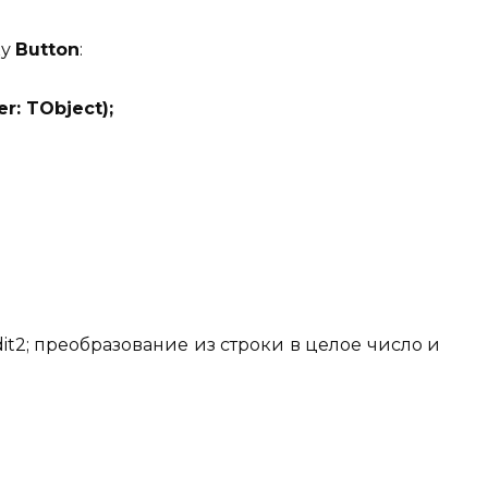
ку
Button
:
r: TObject);
dit2; преобразование из строки в целое число и