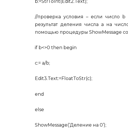
b:=StrToInt(Edit2.Text);
//проверка условия – если число b
результат деления числа a на числ
помощью процедуры ShowMessage сооб
if b<>0 then begin
c:= a/b;
Edit3.Text:=FloatToStr(c);
end
else
ShowMessage(‘Деление на 0’);