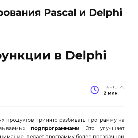
вания Pascal и Delphi
ункции в Delphi
НА ЧТЕНИЕ
2 мин
х продуктов принято разбивать программу на
называемых
подпрограммами
. Это улучшает
онимание, делает программу более прозрачной