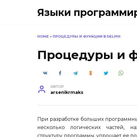
Перейти
Языки программиро
к
содержанию
HOME
»
ПРОЦЕДУРЫ И ФУНКЦИИ В DELPHI
Процедуры и ф
АВТОР
arsenikrmaks
При разработке больших программны
несколько логических частей, 
структуру программы, упрощает ее п