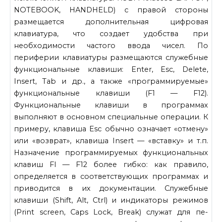
NOTEBOOK, HANDHELD) с правой стороны
размещается дополни­тельная цифровая
клавиатура, что создает удобства при
необходимо­сти частого ввода чисел. По
периферии клавиатуры размещаются служебные
функциональные клавиши: Enter, Esc, Delete,
Insert, Tab и др., а также «программируемые»
функциональные клавиши (F1 — F12).
Функциональные клавиши в программах
выполняют в основ­ном специальные операции. К
примеру, клавиша Esc обычно означает «отмену»
или «возврат», клавиша Insert — «вставку» и т.п.
Назначе­ние программируемых функциональных
клавиш Fl — F12 более гиб­ко: как правило,
определяется в соответствующих программах и
приводится в их документации. Служебные
клавиши (Shift, Alt, Ctrl) и индикаторы режимов
(Print screen, Caps Lock, Break) служат для пе­