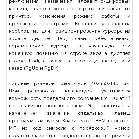
реключения назначения алфавитно-цифровых
клавиш, вывода «образа экрана дисплея» на
принтер, изменения режима работы и
прерывания программ. Клавиши управления
необходи­мы для позиционирования курсора на
экране дисплея. Ряд клавиш обеспечивают
перемещение курсора в начальную или
конечную по­зицию на строке экрана дисплея
(Home, End), а также на страницу вперед или
назад (PgUp и PgDn).
Типовые размеры клавиатуры 40x450x180 мм.
При разработке клавиатуры учитывается
возможность предельного сокращения на­жатий
на клавиши пользователем. Это достигается
изменением зна­чений отдельных клавиш
программным путем. Клавиатура ПЭВМ передает
МП не код символа, а порядковый номер
нажатой клавиши и продолжительность времени