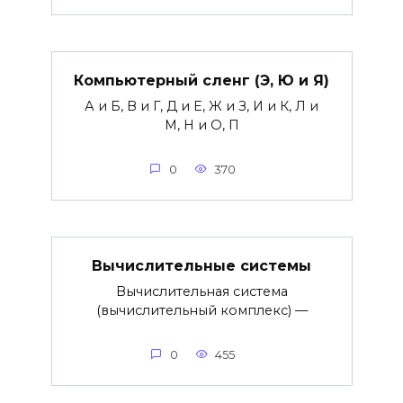
Компьютерный сленг (Э, Ю и Я)
А и Б, В и Г, Д и Е, Ж и З, И и К, Л и
М, Н и О, П
0
370
Вычислительные системы
Вычислительная система
(вычислительный комплекс) —
0
455