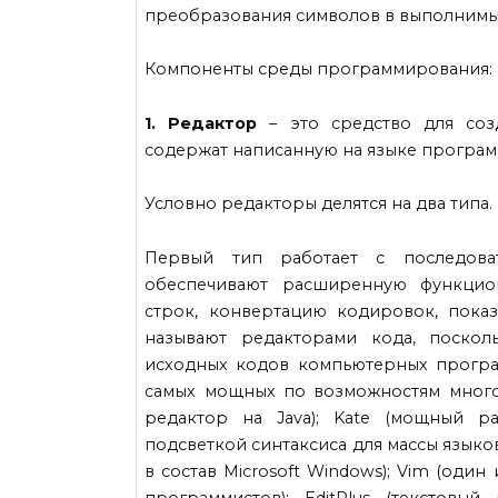
преобразования символов в выполнимы
Компоненты среды программирования:
1. Редактор
– это средство для со
содержат написанную на языке програ
Условно редакторы делятся на два типа.
Первый тип работает с последова
обеспечивают расширенную функцион
строк, конвертацию кодировок, показ
называют редакторами кода, поскол
исходных кодов компьютерных програ
самых мощных по возможностям многоц
редактор на Java); Kate (мощный 
подсветкой синтаксиса для массы языко
в состав Microsoft Windows); Vim (од
программистов); EditPlus (текстовы