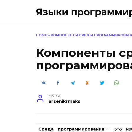
Перейти
Языки программиро
к
содержанию
HOME
»
КОМПОНЕНТЫ СРЕДЫ ПРОГРАММИРОВАН
Компоненты с
программиров
АВТОР
arsenikrmaks
Среда программирования
– это наб