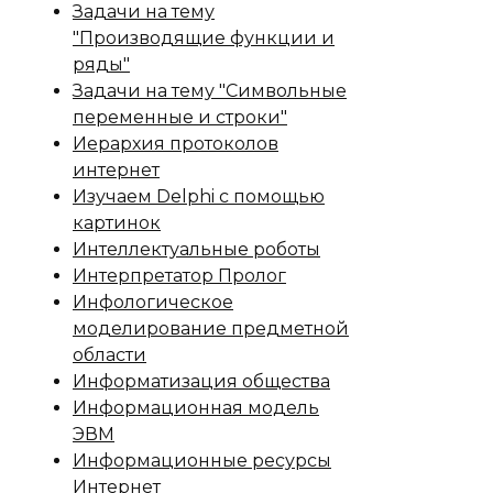
Задачи на тему
"Производящие функции и
ряды"
Задачи на тему "Символьные
переменные и строки"
Иерархия протоколов
интернет
Изучаем Delphi с помощью
картинок
Интеллектуальные роботы
Интерпретатор Пролог
Инфологическое
моделирование предметной
области
Информатизация общества
Информационная модель
ЭВМ
Информационные ресурсы
Интернет