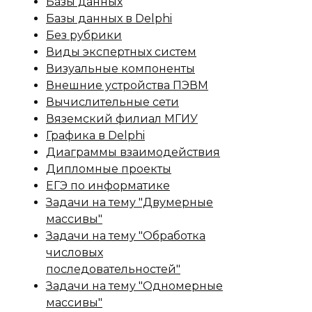
Базы данных
Базы данных в Delphi
Без рубрики
Виды экспертных систем
Визуальные компоненты
Внешние устройства ПЭВМ
Вычислительные сети
Вяземский филиал МГИУ
Графика в Delphi
Диаграммы взаимодействия
Дипломные проекты
ЕГЭ по информатике
Задачи на тему "Двумерные
массивы"
Задачи на тему "Обработка
числовых
последовательностей"
Задачи на тему "Одномерные
массивы"