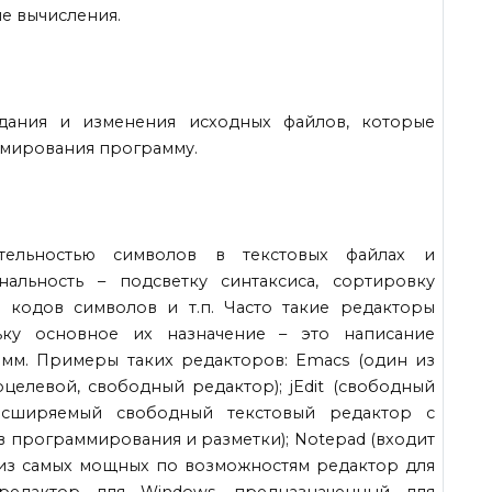
е вычисления.
здания и изменения исходных файлов, которые
ммирования программу.
тельностью символов в текстовых файлах и
альность – подсветку синтаксиса, сортировку
 кодов символов и т.п. Часто такие редакторы
ьку основное их назначение – это написание
мм. Примеры таких редакторов: Emacs (один из
елевой, свободный редактор); jEdit (свободный
расширяемый свободный текстовый редактор с
в программирования и разметки); Notepad (входит
ин из самых мощных по возможностям редактор для
й редактор для Windows, предназначенный для