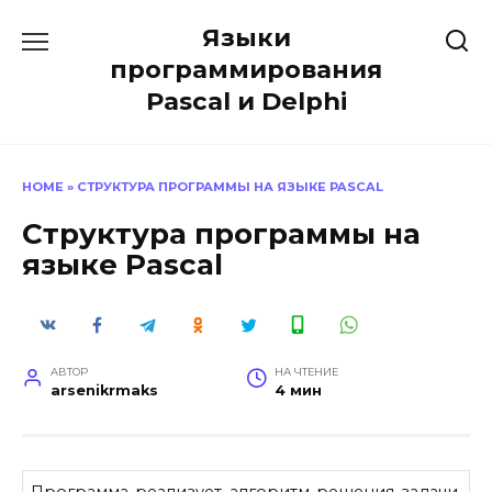
Перейти
Языки
к
содержанию
программирования
Pascal и Delphi
HOME
»
СТРУКТУРА ПРОГРАММЫ НА ЯЗЫКЕ PASCAL
Структура программы на
языке Pascal
АВТОР
НА ЧТЕНИЕ
arsenikrmaks
4 мин
Программа реализует алгоритм решения задачи.