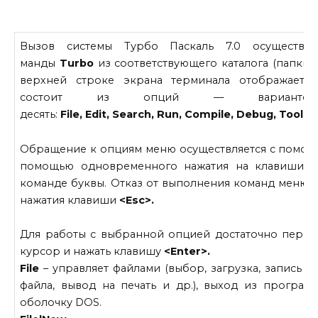
Вызов системы Турбо Паскаль 7.0 осуществл
манды
Turbo
из соответствующего каталога (папки).
верхней строке экрана терминала отображаетс
состоит из опций — вариантов
десять:
File
,
Edit
,
Search
,
Run
,
Compile
,
Debug
,
Tools
,
Обращение к опциям меню осуществляется с помо
помощью одновременного нажатия на клавиши
<
команде буквы. Отказ от выполнения команд меню п
нажатия клавиши
<
Esc
>.
Для работы с выбранной опцией достаточно переве
курсор и нажать клавишу
<
Enter
>.
File
– управляет файлами (выбор, загрузка, запись н
файла, вывод на печать и др.), выход из програ
оболочку DOS.