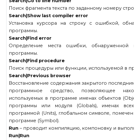
Search|Go to line number
Поиск фрагмента текста по заданному номеру строки
Search|Show last compiler error
Установка курсора на строку с ошибкой, обнар
программы.
Search|Find error
Определение места ошибки, обнаруженной в 
программы.
Search|Find procedure
Поиск процедуры или функции, используемой в про
Search|Previous browser
Восстановление содержания закрытого последним ок
программное средство, позволяющее нахо
используемых в программе именах объектов (Object
программы или модуля (Globals), именах всех 
программой (Units), глобальном символе, помеченн
программе (Symbol).
Run
– проводит компиляцию, компоновку и выполне
Run|Run