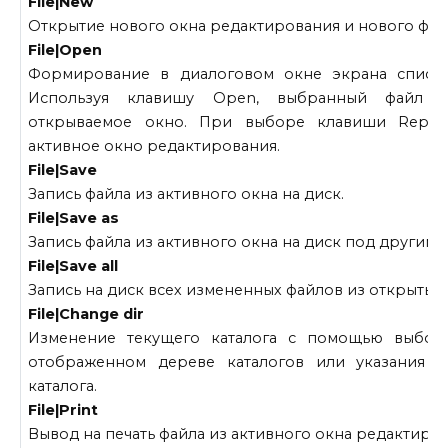
File|New
Открытие нового окна редактирования и нового фай
File|Open
Формирование в диалоговом окне экрана списка
Используя клавишу Open, выбранный файл з
открываемое окно. При выборе клавиши Replac
активное окно редактирования.
File|Save
Запись файла из активного окна на диск.
File|Save as
Запись файла из активного окна на диск под другим 
File|Save all
Запись на диск всех измененных файлов из открытых 
File|Change dir
Изменение текущего каталога с помощью выбора
отображенном дереве каталогов или указания п
каталога.
File|Print
Вывод на печать файла из активного окна редактиров