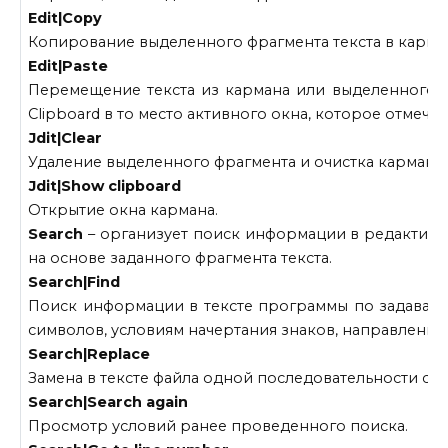
Edit|Copy
Копирование выделенного фрагмента текста в карма
Edit|Paste
Перемещение текста из кармана или выделенного ф
Clipboard в то место активного окна, которое отмече
Јdit|Clear
Удаление выделенного фрагмента и очистка кармана.
Јdit|Show clipboard
Открытие окна кармана.
Search
– организует поиск информации в редактир
на основе заданного фрагмента текста.
Search|Find
Поиск информации в тексте программы по задавае
символов, условиям начертания знаков, направлению
Search|Replace
Замена в тексте файла одной последовательности си
Search|Search again
Просмотр условий ранее проведенного поиска.