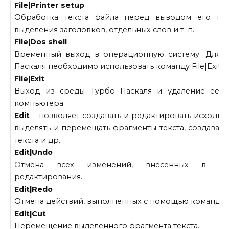
File|Printer setup
Обработка текста файла перед выводом его на 
выделения заголовков, отдельных слов и т. п.
File|Dos shell
Временный выход в операционную систему. Для в
Паскаля необходимо использовать команду File|Exit.
File|Exit
Выход из среды Турбо Паскаля и удаление ее и
компьютера.
Edit
– позволяет создавать и редактировать исходные
выделять и перемещать фрагменты текста, создават
текста и др.
Edit|Undo
Отмена всех изменений, внесенных в пр
редактирования.
Edit|Redo
Отмена действий, выполненных с помощью команды E
Edit|Cut
Перемещение выделенного фрагмента текста.