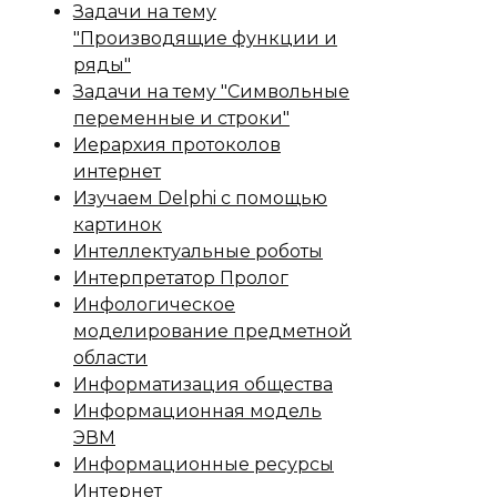
Задачи на тему
"Производящие функции и
ряды"
Задачи на тему "Символьные
переменные и строки"
Иерархия протоколов
интернет
Изучаем Delphi с помощью
картинок
Интеллектуальные роботы
Интерпретатор Пролог
Инфологическое
моделирование предметной
области
Информатизация общества
Информационная модель
ЭВМ
Информационные ресурсы
Интернет