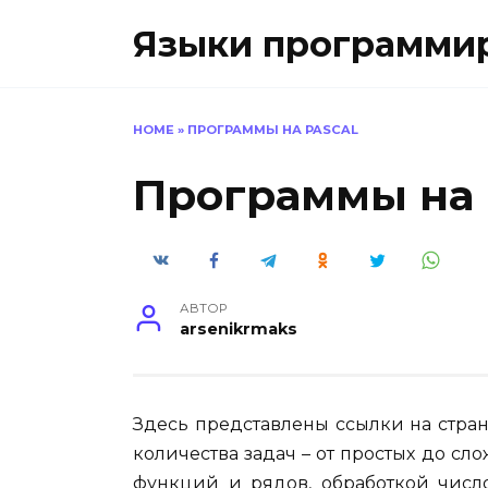
Перейти
Языки программиро
к
содержанию
HOME
»
ПРОГРАММЫ НА PASCAL
Программы на 
АВТОР
arsenikrmaks
Здесь представлены ссылки на стра
количества задач – от простых до с
функций и рядов, обработкой число