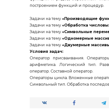
построением функций и процедур.
Задачи на тему
«Производящие функ
Задачи на тему
«Обработка числовы
Задачи на тему
«Символьные переме
Задачи на тему
«Одномерные масси
Задачи на тему
«Двумерные массив
Условия задач:
Оператор присваивания. Оператор
арифметика. Логический тип. Разв
оператор. Составной оператор.
Операторы цикла. Вложенные операт
Символьный тип. Обработка последо