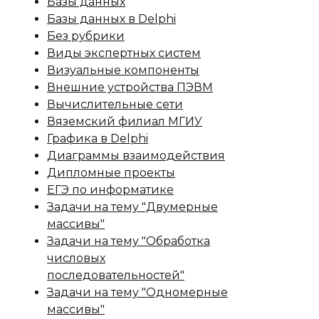
Базы данных
Базы данных в Delphi
Без рубрики
Виды экспертных систем
Визуальные компоненты
Внешние устройства ПЭВМ
Вычислительные сети
Вяземский филиал МГИУ
Графика в Delphi
Диаграммы взаимодействия
Дипломные проекты
ЕГЭ по информатике
Задачи на тему "Двумерные
массивы"
Задачи на тему "Обработка
числовых
последовательностей"
Задачи на тему "Одномерные
массивы"