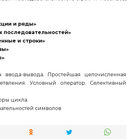
ции и ряды»
х последовательностей»
нные и строки»
вы»
ы»
ы ввода-вывода. Простейшая целочисленная
етвления. Условный оператор. Селективный
оры цикла.
вательностей символов