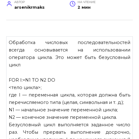
АВТОР
НА ЧТЕНИЕ
arsenikrmaks
2 мин
Обработка числовых последовательностей
всегда основывается на использовании
оператора цикла. Это может быть безусловный
цикл
FOR I:=N1 TO N2 DO
<тело цикла>;
где I — переменная цикла, которая должна быть
перечисляемого типа (целая, символьная и т. д.);
N1 — начальное значение переменной цикла;
N2 — конечное значение переменной цикла.
Безусловный цикл выполняется заданное число
раз. Чтобы прервать выполнение досрочно,