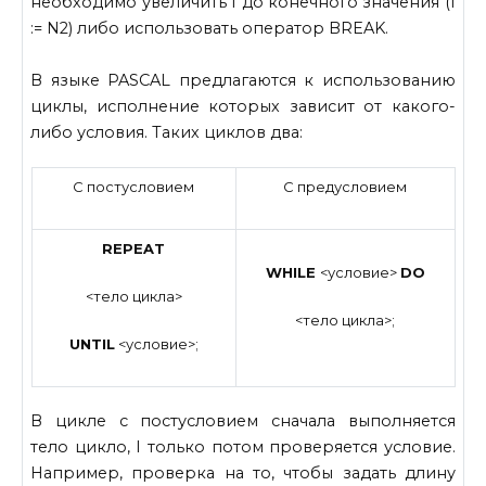
необходимо увеличить I до конечного значения (I
:= N2) либо использовать оператор BREAK.
В языке PASCAL предлагаются к использованию
циклы, исполнение которых зависит от какого-
либо условия. Таких циклов два:
С постусловием
С предусловием
REPEAT
WHILE
<условие>
DO
<тело цикла>
<тело цикла>;
UNTIL
<условие>;
В цикле с постусловием сначала выполняется
тело цикло, I только потом проверяется условие.
Например, проверка на то, чтобы задать длину