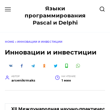
Перейти
Языки
к
содержанию
программирования
Pascal и Delphi
HOME
»
ИННОВАЦИИ И ИНВЕСТИЦИИ
Инновации и инвестиции
АВТОР
НА ЧТЕНИЕ
arsenikrmaks
1 мин
XII Международная научно-практическ