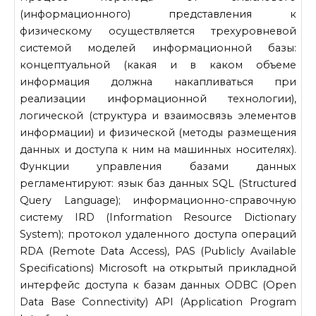
(информационного) представления к
физическому осу­ществляется трехуровневой
системой моделей информационной базы:
концептуальной (какая и в каком объеме
информация должна накап­ливаться при
реализации информационной технологии),
логической (структура и взаимосвязь элементов
информации) и физической (ме­тоды размещения
данных и доступа к ним на машинных носителях).
Функции управления базами данных
регламентируют: язык баз данных SQL (Structured
Query Language); информационно-справочную
систему IRD (Information Resource Dictionary
System); прото­кол удаленного доступа операций
RDA (Remote Data Access), PAS (Publicly Available
Specifications) Microsoft на открытый прикладной
интерфейс доступа к базам данных ODBC (Open
Data Base Connectivity) API (Application Program