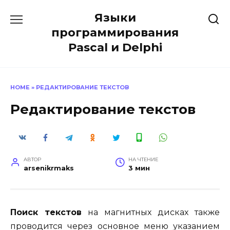
Перейти
Языки
к
содержанию
программирования
Pascal и Delphi
HOME
»
РЕДАКТИРОВАНИЕ ТЕКСТОВ
Редактирование текстов
АВТОР
НА ЧТЕНИЕ
arsenikrmaks
3 мин
Поиск текстов
на магнитных дисках также
проводится через ос­новное меню указанием