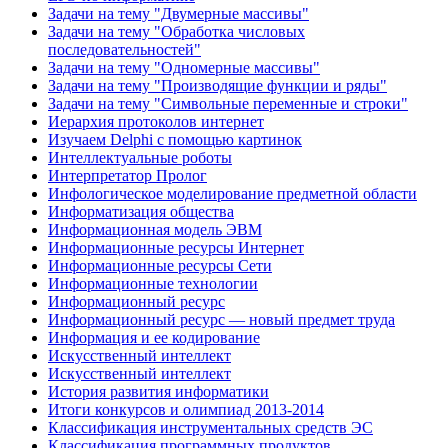
Задачи на тему "Двумерные массивы"
Задачи на тему "Обработка числовых
последовательностей"
Задачи на тему "Одномерные массивы"
Задачи на тему "Производящие функции и ряды"
Задачи на тему "Символьные переменные и строки"
Иерархия протоколов интернет
Изучаем Delphi с помощью картинок
Интеллектуальные роботы
Интерпретатор Пролог
Инфологическое моделирование предметной области
Информатизация общества
Информационная модель ЭВМ
Информационные ресурсы Интернет
Информационные ресурсы Сети
Информационные технологии
Информационный ресурс
Информационный ресурс — новый предмет труда
Информация и ее кодирование
Искусственный интеллект
Искусственный интеллект
История развития информатики
Итоги конкурсов и олимпиад 2013-2014
Классификация инструментальных средств ЭС
Классификация программных продуктов