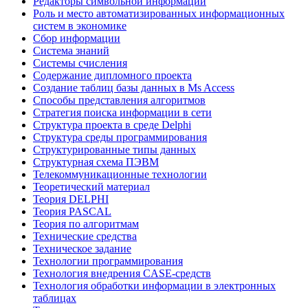
Редакторы символьной информации
Роль и место автоматизированных информационных
систем в экономике
Сбор информации
Система знаний
Системы счисления
Содержание дипломного проекта
Создание таблиц базы данных в Ms Access
Способы представления алгоритмов
Стратегия поиска информации в сети
Структура проекта в среде Delphi
Структура среды программирования
Структурированные типы данных
Структурная схема ПЭВМ
Телекоммуникационные технологии
Теоретический материал
Теория DELPHI
Теория PASCAL
Теория по алгоритмам
Технические средства
Техническое задание
Технологии программирования
Технология внедрения CASE-средств
Технология обработки информации в электронных
таблицах