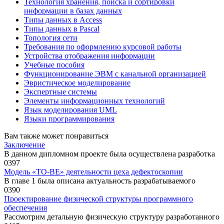
Технология хранения, поиска и сортировки
информации в базах данных
Типы данных в Access
Типы данных в Pascal
Топология сети
Требования по оформлению курсовой работы
Устройства отображения информации
Учебные пособия
Функционирование ЭВМ с канальной организацией
Эвристическое моделирование
Экспертные системы
Элементы информационных технологий
Язык моделирования UML
Языки программирования
Вам также может понравиться
Заключение
В данном дипломном проекте была осуществлена разработка
0
397
Модель «TO-BE» деятельности цеха дефектоскопии
В главе 1 была описана актуальность разрабатываемого
0
390
Проектирование физической структуры программного
обеспечения
Рассмотрим детальную физическую структуру разработанного