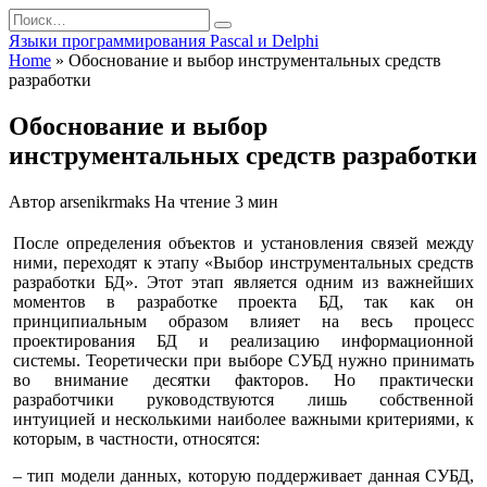
Перейти
Search
к
for:
Языки программирования Pascal и Delphi
содержанию
Home
»
Обоснование и выбор инструментальных средств
разработки
Обоснование и выбор
инструментальных средств разработки
Автор
arsenikrmaks
На чтение
3 мин
После определения объектов и установления связей между
ними, переходят к этапу «Выбор инструментальных средств
разработки БД». Этот этап является одним из важнейших
моментов в разработке проекта БД, так как он
принципиальным образом влияет на весь процесс
проектирования БД и реализацию информационной
системы. Теоретически при выборе СУБД нужно принимать
во внимание десятки факторов. Но практически
разработчики руководствуются лишь собственной
интуицией и несколькими наиболее важными критериями, к
которым, в частности, относятся:
– тип модели данных, которую поддерживает данная СУБД,