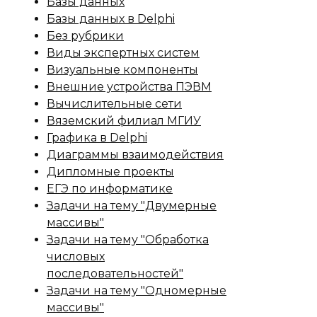
Базы данных
Базы данных в Delphi
Без рубрики
Виды экспертных систем
Визуальные компоненты
Внешние устройства ПЭВМ
Вычислительные сети
Вяземский филиал МГИУ
Графика в Delphi
Диаграммы взаимодействия
Дипломные проекты
ЕГЭ по информатике
Задачи на тему "Двумерные
массивы"
Задачи на тему "Обработка
числовых
последовательностей"
Задачи на тему "Одномерные
массивы"