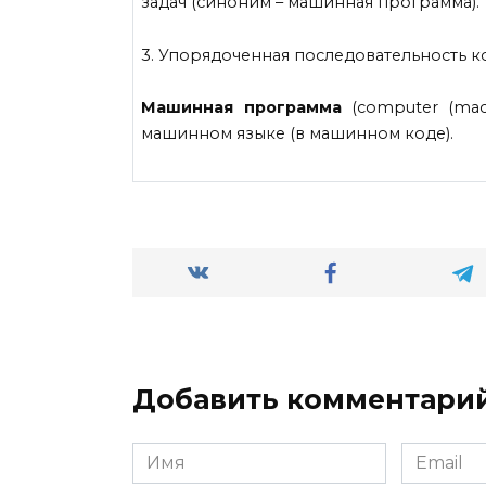
задач (синоним – машинная программа).
3. Упорядоченная последовательность 
Машинная программа
(computer (mac
машинном языке (в машинном коде).
Добавить комментари
Имя
Email
*
*