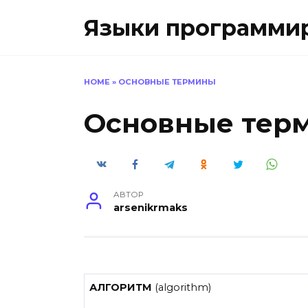
Перейти
Языки программиро
к
содержанию
HOME
»
ОСНОВНЫЕ ТЕРМИНЫ
Основные тер
АВТОР
arsenikrmaks
АЛГОРИТМ
(algorithm)