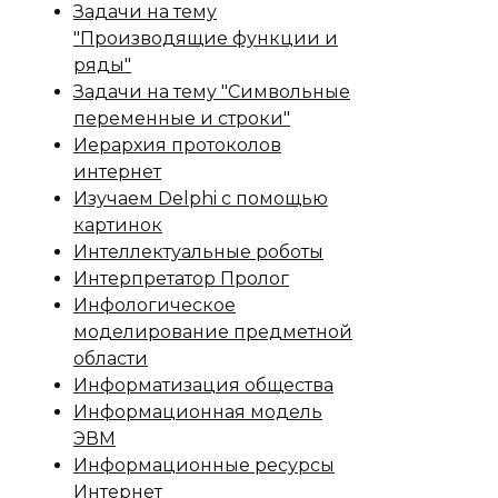
Задачи на тему
"Производящие функции и
ряды"
Задачи на тему "Символьные
переменные и строки"
Иерархия протоколов
интернет
Изучаем Delphi с помощью
картинок
Интеллектуальные роботы
Интерпретатор Пролог
Инфологическое
моделирование предметной
области
Информатизация общества
Информационная модель
ЭВМ
Информационные ресурсы
Интернет